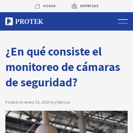
Skip
HOGAR
EMPRESAS
to
content
Sistema de alarmas
¿En qué consiste el
Sistema de cámaras
monitoreo de cámaras
Rastreo vehicular GPS
de seguridad?
Protek Personas
Corredora de seguros
Posted on
enero 13, 2020
by
fabricio
Sobre Protek
Trabaja con nosotros