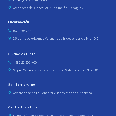
Emergencia Monitoreo: *991
Aviadores del Chaco 2917 - Asunción, Paraguay
Encarnación
(071) 204 222
25 de Mayo e/Lomas Valentinas e Independencia Nro. 646
Ciudad del Este
+595 21 620 4000
Super Carretera Mariscal Francisco Solano López Nro. 980
San Bernardino
Avenida Santiago Schaerer e Independencia Nacional
Centro logístico
Cerro León entre Ybyturusu y 12 de Junio - Barrio Itay Luque