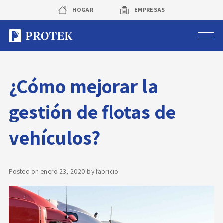
Skip
HOGAR
EMPRESAS
to
content
Sistema de alarmas
¿Cómo mejorar la
Sistema de cámaras
gestión de flotas de
Rastreo vehicular GPS
vehículos?
Protek Personas
Corredora de seguros
Posted on
enero 23, 2020
by
fabricio
Sobre Protek
Trabaja con nosotros