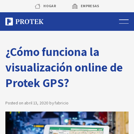
Skip
HOGAR
EMPRESAS
to
content
Sistema de alarmas
¿Cómo funciona la
Sistema de cámaras
visualización online de
Rastreo vehicular GPS
Protek GPS?
Protek Personas
Corredora de seguros
Posted on
abril 13, 2020
by
fabricio
Sobre Protek
Trabaja con nosotros