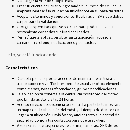
Descargar la APP de
Google Play
.
Crear tu cuenta de usuario ingresando tu número de celular. La
empresa realizará la validación ubicándote en su base de datos.
Aceptá los términos y condiciones. Recibirás un SMS que debés
cargar para la validación.
Otorgá los permisos que se solicitan para poder utilizar la
herramienta con todas sus funcionalidades.
Permití que la aplicación obtenga tu ubicación, acceso a
cámara, micrófono, notificaciones y contactos.
Listo, ya está funcionando.
Características
Desde la pantalla podés acceder de manera interactiva a la
transmisión en vivo. También permite visualizar otros elementos
como mapas, zonas referenciadas, grupos y notificaciones.
La aplicación te conecta a la central de monitoreo de Protek
que brinda asistencia las 24 horas.
Acceso directo de asistencia personal. La pantalla te mostrará
un mapa con la ubicación del móvil y el tiempo de demora en
llegar a tu ubicación. Enviá fotos y audios tanto a la central de
seguridad como a tus contactos para que te auxilien.
Visualización de tus paneles de alarma, cámaras, GPS de los