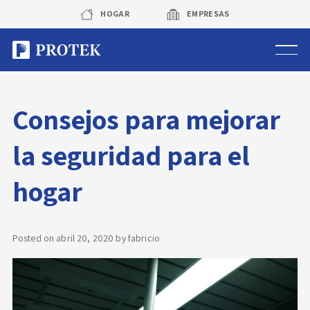
Skip
HOGAR
EMPRESAS
to
content
Sistema de alarmas
Consejos para mejorar
Sistema de cámaras
la seguridad para el
Rastreo vehicular GPS
hogar
Protek Personas
Corredora de seguros
Posted on
abril 20, 2020
by
fabricio
Sobre Protek
Trabaja con nosotros