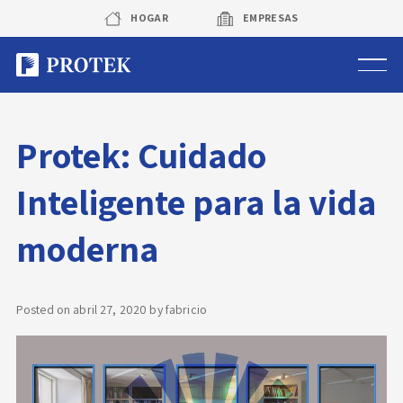
Skip
HOGAR
EMPRESAS
to
content
Sistema de alarmas
Protek: Cuidado
Sistema de cámaras
Inteligente para la vida
Rastreo vehicular GPS
moderna
Protek Personas
Corredora de seguros
Posted on
abril 27, 2020
by
fabricio
Sobre Protek
Trabaja con nosotros