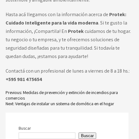
Hasta acá llegamos con la información acerca de
Protek:
Cuidado Inteligente para la vida moderna
. Si te gusto la
información, ¡Compartila! En
Protek
cuidamos de tu hogar.
tu negocio o tu empresa, y te ofrecemos soluciones de
seguridad diseñadas para tu tranquilidad. Si todavía te
quedan dudas,
¡estamos para ayudarte!
Contactá con un profesional de lunes a viernes de 8 a 18 hs.:
+595 981 475654
Previous:
Medidas de prevención y extinción de incendios para
comercios
Navegación
Next:
Ventajas de instalar un sistema de domótica en el hogar
de
entradas
Buscar
Buscar