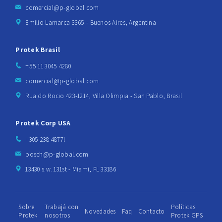
comercial@p-global.com
Emilio Lamarca 3365 - Buenos Aires, Argentina
Protek Brasil
+55 11 3045 4280
comercial@p-global.com
Rua do Rocio 423-1214, Villa Olimpia - San Pablo, Brasil
Protek Corp USA
+305 238 4877l
bosch@p-global.com
13430 s.w. 131st - Miami, FL 33186
Sobre
Trabajá con
Políticas
Novedades
Faq
Contacto
Protek
nosotros
Protek GPS