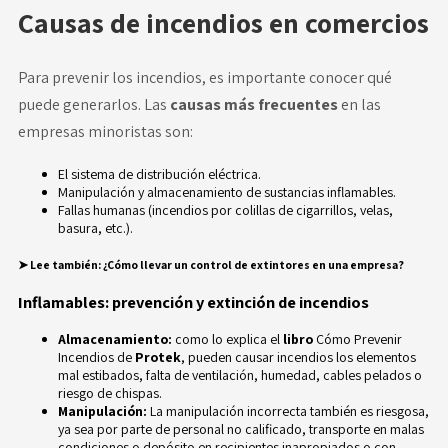
Causas de incendios en comercios
Para prevenir los incendios, es importante conocer qué
puede generarlos. Las
causas más frecuentes
en las
empresas minoristas son:
El sistema de distribución eléctrica.
Manipulación y almacenamiento de sustancias inflamables.
Fallas humanas (incendios por colillas de cigarrillos, velas,
basura, etc.).
➤
Lee también:
¿Cómo llevar un control de extintores en una empresa?
Inflamables: prevención y extinción de incendios
Almacenamiento:
como lo explica el
libro
Cómo Prevenir
Incendios de
Protek
, pueden causar incendios los elementos
mal estibados, falta de ventilación, humedad, cables pelados o
riesgo de chispas.
Manipulación:
La manipulación incorrecta también es riesgosa,
ya sea por parte de personal no calificado, transporte en malas
condiciones o depósito en recipientes inapropiados o con