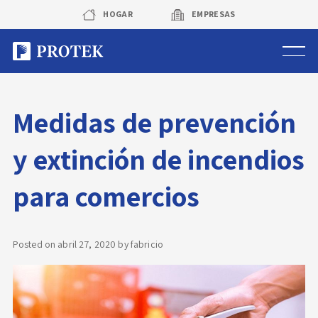
Skip
HOGAR
EMPRESAS
to
content
Sistema de alarmas
Medidas de prevención
Sistema de cámaras
y extinción de incendios
Rastreo vehicular GPS
para comercios
Protek Personas
Corredora de seguros
Posted on
abril 27, 2020
by
fabricio
Sobre Protek
Trabaja con nosotros