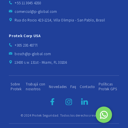
+55 11 3045 4280
comercial@p-global.com
Rua do Rocio 423-1214, Villa Olimpia - San Pablo, Brasil
Protek Corp USA
+305 238 4877l
bosch@p-global.com
13430 s.w. 131st - Miami, FL 33186
Sobre
Trabajá con
Políticas
Novedades
Faq
Contacto
Protek
nosotros
Protek GPS
© 2024 Protek Seguridad. Todos los derechos reservados