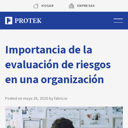
Skip
HOGAR
EMPRESAS
to
content
Sistema de alarmas
Importancia de la
Sistema de cámaras
evaluación de riesgos
Rastreo vehicular GPS
en una organización
Protek Personas
Corredora de seguros
Posted on
mayo 19, 2020
by
fabricio
Sobre Protek
Trabaja con nosotros