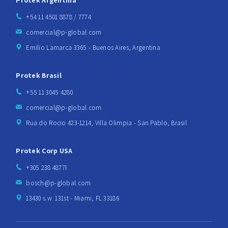
Protek Argentina
+54 11 4501 8878 / 7774
comercial@p-global.com
Emilio Lamarca 3365 - Buenos Aires, Argentina
Protek Brasil
+55 11 3045 4280
comercial@p-global.com
Rua do Rocio 423-1214, Villa Olimpia - San Pablo, Brasil
Protek Corp USA
+305 238 4877l
bosch@p-global.com
13430 s.w. 131st - Miami, FL 33186