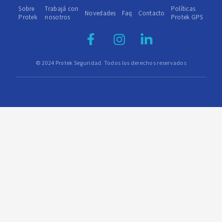
Sobre
Trabajá con
Políticas
Novedades
Faq
Contacto
Protek
nosotros
Protek GPS
© 2024 Protek Seguridad. Todos los derechos reservados