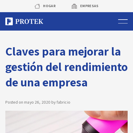
Skip
HOGAR
EMPRESAS
to
content
Sistema de alarmas
Claves para mejorar la
Sistema de cámaras
gestión del rendimiento
Rastreo vehicular GPS
de una empresa
Protek Personas
Corredora de seguros
Posted on
mayo 26, 2020
by
fabricio
Sobre Protek
Trabaja con nosotros