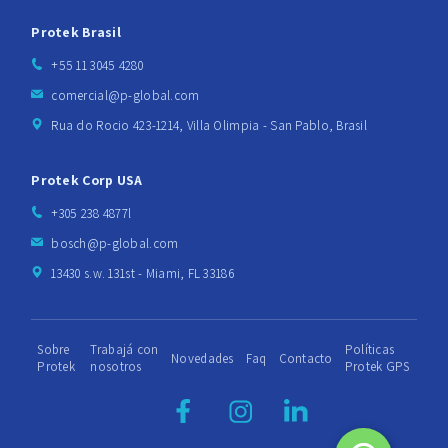
Protek Brasil
+55 11 3045 4280
comercial@p-global.com
Rua do Rocio 423-1214, Villa Olimpia - San Pablo, Brasil
Protek Corp USA
+305 238 4877l
bosch@p-global.com
13430 s.w. 131st - Miami, FL 33186
Sobre
Trabajá con
Políticas
Novedades
Faq
Contacto
Protek
nosotros
Protek GPS