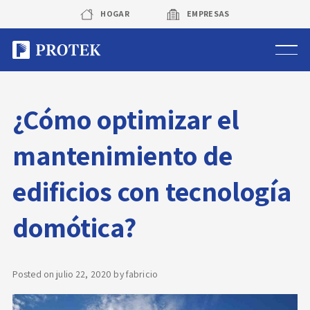
Skip
HOGAR
EMPRESAS
to
content
Sistema de alarmas
¿Cómo optimizar el
Sistema de cámaras
mantenimiento de
Rastreo vehicular GPS
edificios con tecnología
Protek Personas
domótica?
Corredora de seguros
Posted on
julio 22, 2020
by
fabricio
Sobre Protek
Trabaja con nosotros