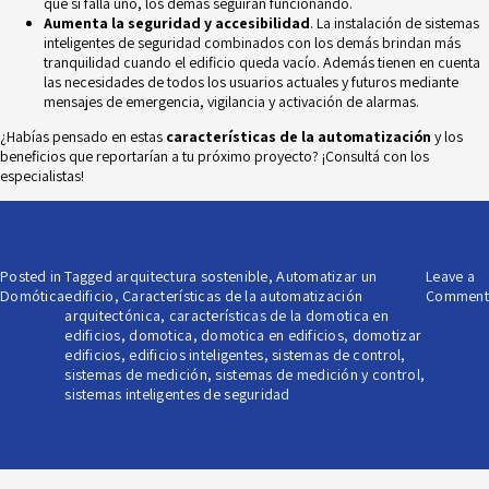
que si falla uno, los demás seguirán funcionando.
Aumenta la seguridad y accesibilidad
. La instalación de
sistemas
inteligentes de seguridad
combinados con los demás brindan más
tranquilidad cuando el edificio queda vacío. Además tienen en cuenta
las necesidades de todos los usuarios actuales y futuros mediante
mensajes de emergencia, vigilancia y activación de alarmas.
¿Habías pensado en estas
características de la automatización
y los
beneficios que reportarían a tu próximo proyecto? ¡Consultá con los
especialistas!
Posted in
Tagged
arquitectura sostenible
,
Automatizar un
Leave a
Domótica
edificio
,
Características de la automatización
Comment
arquitectónica
,
características de la domotica en
edificios
,
domotica
,
domotica en edificios
,
domotizar
edificios
,
edificios inteligentes
,
sistemas de control
,
sistemas de medición
,
sistemas de medición y control
,
sistemas inteligentes de seguridad