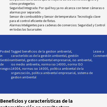
cómo protegerlos
Seguridad Integrada: Por qué hoy ya no alcanza con tener cámaras o
alarmas por separado.
Sensor de combustible y Sensor de temperatura: Tecnología clave
para el control eficiente de flotas.
Alarmas Inteligentes para cadenas de comercios: Seguridad y Control
en todas las Sucursales
Posted
Tagged
beneficios de la gestion ambiental
,
Leave a
in
características de la gestión ambiental
,
gestión
Comment
Gestión
ambiental
,
gestion ambiental empresarial
,
iso ambiental
,
de
iso medio ambiente
,
norma iso 14000
,
norma ISO
riesgos
14004
,
normas iso 14000
,
politica ambiental de la
organización
,
politica ambiental empresarial
,
sistema de
gestion ambiental
Beneficios y características de la