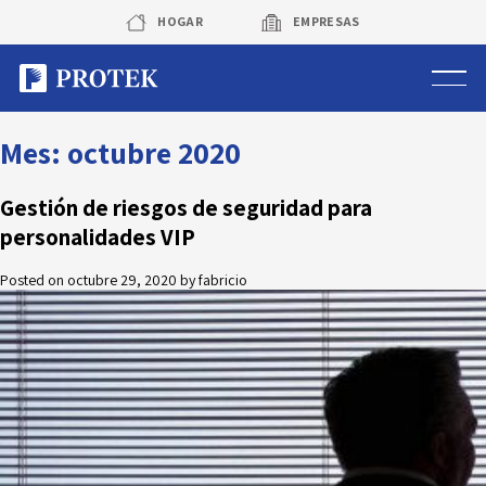
Skip
HOGAR
EMPRESAS
to
content
Sistema de alarmas
Mes:
octubre 2020
Sistema de cámaras
Gestión de riesgos de seguridad para
personalidades VIP
Rastreo vehicular GPS
Posted on
octubre 29, 2020
by
fabricio
Protek Personas
Corredora de seguros
Sobre Protek
Trabaja con nosotros