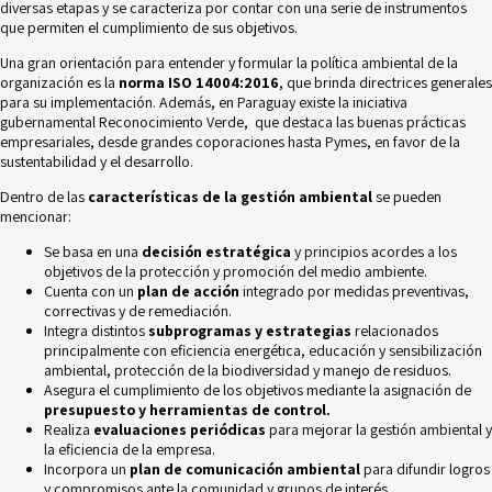
diversas etapas y se caracteriza por contar con una serie de instrumentos
que permiten el cumplimiento de sus objetivos.
Una gran orientación para entender y formular la política ambiental de la
organización es la
norma ISO 14004:2016
, que brinda directrices generales
para su implementación. Además, en Paraguay existe la iniciativa
gubernamental
Reconocimiento Verde,
que destaca las buenas prácticas
empresariales, desde grandes coporaciones hasta Pymes, en favor de la
sustentabilidad y el desarrollo.
Dentro de las
características de la gestión ambiental
se pueden
mencionar:
Se basa en una
decisión estratégica
y principios acordes a los
objetivos de la protección y promoción del medio ambiente.
Cuenta con un
plan de acción
integrado por medidas preventivas,
correctivas y de remediación.
Integra distintos
subprogramas y estrategias
relacionados
principalmente con eficiencia energética, educación y sensibilización
ambiental, protección de la biodiversidad y manejo de residuos.
Asegura el cumplimiento de los objetivos mediante la asignación de
presupuesto y herramientas de control.
Realiza
evaluaciones periódicas
para mejorar la gestión ambiental y
la eficiencia de la empresa.
Incorpora un
plan de comunicación ambiental
para difundir logros
y compromisos ante la comunidad y grupos de interés.