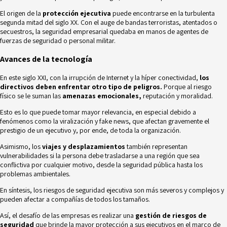
El origen de la
protección ejecutiva
puede encontrarse en la turbulenta
segunda mitad del siglo XX. Con el auge de bandas terroristas, atentados o
secuestros, la seguridad empresarial quedaba en manos de agentes de
fuerzas de seguridad o personal militar.
Avances de la tecnología
En este siglo XXI, con la irrupción de Internet y la híper conectividad,
los
directivos deben enfrentar otro tipo de peligros.
Porque al riesgo
físico se le suman las
amenazas emocionales,
reputación y moralidad.
Esto es lo que puede tomar mayor relevancia, en especial debido a
fenómenos como la viralización y fake news, que afectan gravemente el
prestigio de un ejecutivo y, por ende, de toda la organización.
Asimismo, los
viajes y desplazamientos
también representan
vulnerabilidades si la persona debe trasladarse a una región que sea
conflictiva por cualquier motivo, desde la seguridad pública hasta los
problemas ambientales
.
En síntesis, los riesgos de seguridad ejecutiva son más severos y complejos y
pueden afectar a compañías de todos los tamaños.
Así, el desafío de las empresas es realizar una
gestión de riesgos de
seguridad
que brinde la mayor protección a sus ejecutivos en el marco de