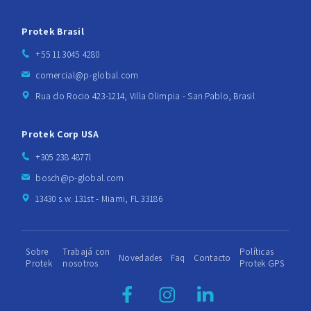
Protek Brasil
+55 11 3045 4280
comercial@p-global.com
Rua do Rocio 423-1214, Villa Olimpia - San Pablo, Brasil
Protek Corp USA
+305 238 4877l
bosch@p-global.com
13430 s.w. 131st - Miami, FL 33186
Sobre
Trabajá con
Políticas
Novedades
Faq
Contacto
Protek
nosotros
Protek GPS