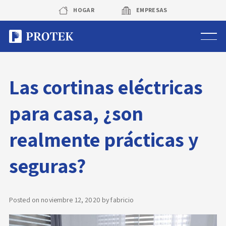
Skip
HOGAR
EMPRESAS
to
content
Sistema de alarmas
Las cortinas eléctricas
Sistema de cámaras
para casa, ¿son
Rastreo vehicular GPS
realmente prácticas y
Protek Personas
seguras?
Corredora de seguros
Posted on
noviembre 12, 2020
by
fabricio
Sobre Protek
Trabaja con nosotros