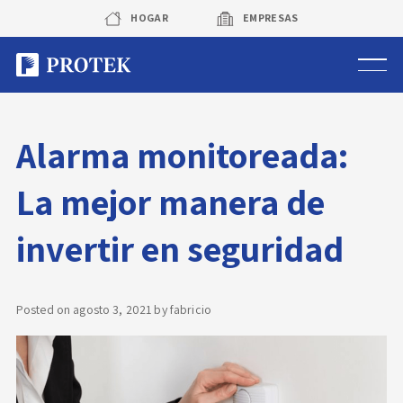
Skip
HOGAR
EMPRESAS
to
content
Sistema de alarmas
Alarma monitoreada:
Sistema de cámaras
La mejor manera de
Rastreo vehicular GPS
invertir en seguridad
Protek Personas
Corredora de seguros
Posted on
agosto 3, 2021
by
fabricio
Sobre Protek
Trabaja con nosotros