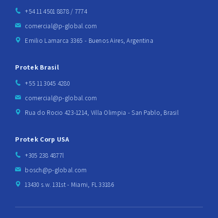
+54 11 4501 8878 / 7774
comercial@p-global.com
Emilio Lamarca 3365 - Buenos Aires, Argentina
Protek Brasil
+55 11 3045 4280
comercial@p-global.com
Rua do Rocio 423-1214, Villa Olimpia - San Pablo, Brasil
Protek Corp USA
+305 238 4877l
bosch@p-global.com
13430 s.w. 131st - Miami, FL 33186