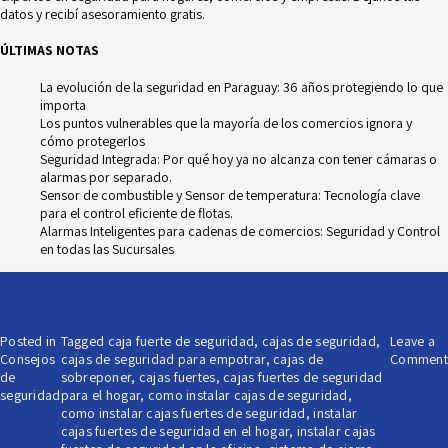
datos
y recibí asesoramiento gratis.
ÚLTIMAS NOTAS
La evolución de la seguridad en Paraguay: 36 años protegiendo lo que
importa
Los puntos vulnerables que la mayoría de los comercios ignora y
cómo protegerlos
Seguridad Integrada: Por qué hoy ya no alcanza con tener cámaras o
alarmas por separado.
Sensor de combustible y Sensor de temperatura: Tecnología clave
para el control eficiente de flotas.
Alarmas Inteligentes para cadenas de comercios: Seguridad y Control
en todas las Sucursales
Posted in
Tagged
caja fuerte de seguridad
,
cajas de seguridad
,
Leave a
Consejos
cajas de seguridad para empotrar
,
cajas de
Comment
de
sobreponer
,
cajas fuertes
,
cajas fuertes de seguridad
seguridad
para el hogar
,
como instalar cajas de seguridad
,
como instalar cajas fuertes de seguridad
,
instalar
cajas fuertes de seguridad en el hogar
,
instalar cajas