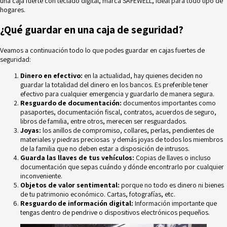
una
caja fuerte con teclado digital, marca SAFEWELL
, ideal para todo tipo de
hogares.
¿Qué guardar en una caja de seguridad?
Veamos a continuación todo lo que podes guardar en cajas fuertes de
seguridad:
Dinero en efectivo:
en la actualidad, hay quienes deciden no
guardar la totalidad del dinero en los bancos. Es preferible tener
efectivo para cualquier emergencia y guardarlo de manera segura.
Resguardo de documentación:
documentos importantes como
pasaportes, documentación fiscal, contratos, acuerdos de seguro,
libros de familia, entre otros, merecen ser resguardados.
Joyas:
los anillos de compromiso, collares, perlas, pendientes de
materiales y piedras preciosas y demás joyas de todos los miembros
de la familia que no deben estar a disposición de intrusos.
Guarda las llaves de tus vehículos:
Copias de llaves o incluso
documentación que sepas cuándo y dónde encontrarlo por cualquier
inconveniente.
Objetos de valor sentimental:
porque no todo es dinero ni bienes
de tu patrimonio económico. Cartas, fotografías, etc.
Resguardo de información digital:
Información importante que
tengas dentro de pendrive o dispositivos electrónicos pequeños.