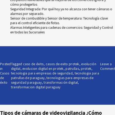
cómo protegerlos
Seguridad Integrada: Por qué hoy ya no alcanza con tener cámaras o
alarmas por separado.
Sensor de combustible y Sensor de temperatura: Tecnología clave
para el control eficiente de flotas.
Alarmas Inteligentes para cadenas de comercios: Seguridad y Control
en todas las Sucursales
Posted
Tagged
caso de éxito
,
casos de exito protek
,
evolución
Leave a
in
digital
,
evolucion digital en protek
,
patrullas
,
protek
,
Comment
Casos
tecnologia para empresas de seguridad
,
tecnologia para
de
patrullas de paraguay
,
tecnologias para empresas de
éxito
seguridad paraguay
,
transformación digital
,
transformacion digital paraguay
Tipos de cámaras de videovigilancia ¿Cómo