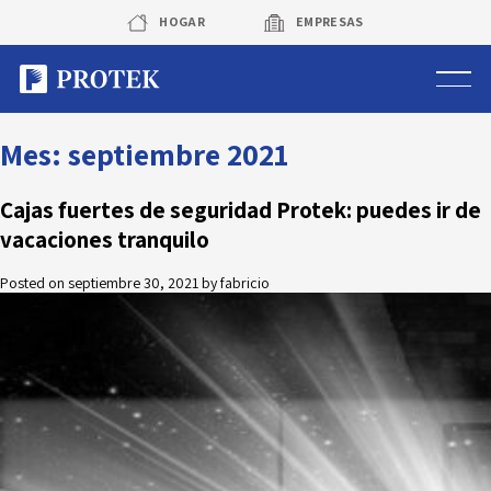
Skip
HOGAR
EMPRESAS
to
content
Sistema de alarmas
Mes:
septiembre 2021
Sistema de cámaras
Cajas fuertes de seguridad Protek: puedes ir de
vacaciones tranquilo
Rastreo vehicular GPS
Posted on
septiembre 30, 2021
by
fabricio
Protek Personas
Corredora de seguros
Sobre Protek
Trabaja con nosotros