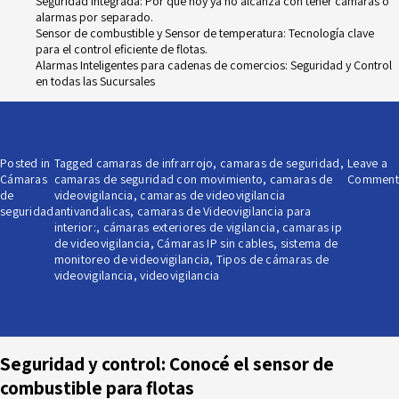
Seguridad Integrada: Por qué hoy ya no alcanza con tener cámaras o
alarmas por separado.
Sensor de combustible y Sensor de temperatura: Tecnología clave
para el control eficiente de flotas.
Alarmas Inteligentes para cadenas de comercios: Seguridad y Control
en todas las Sucursales
Posted in
Tagged
camaras de infrarrojo
,
camaras de seguridad
,
Leave a
Cámaras
camaras de seguridad con movimiento
,
camaras de
Comment
de
videovigilancia
,
camaras de videovigilancia
seguridad
antivandalicas
,
camaras de Videovigilancia para
interior:
,
cámaras exteriores de vigilancia
,
camaras ip
de videovigilancia
,
Cámaras IP sin cables
,
sistema de
monitoreo de videovigilancia
,
Tipos de cámaras de
videovigilancia
,
videovigilancia
Seguridad y control: Conocé el sensor de
combustible para flotas