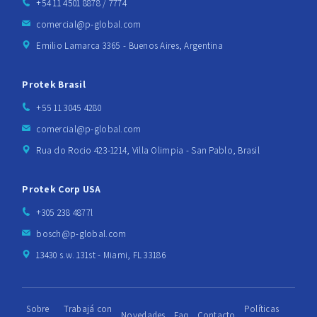
+54 11 4501 8878 / 7774
comercial@p-global.com
Emilio Lamarca 3365 - Buenos Aires, Argentina
Protek Brasil
+55 11 3045 4280
comercial@p-global.com
Rua do Rocio 423-1214, Villa Olimpia - San Pablo, Brasil
Protek Corp USA
+305 238 4877l
bosch@p-global.com
13430 s.w. 131st - Miami, FL 33186
Sobre
Trabajá con
Políticas
Novedades
Faq
Contacto