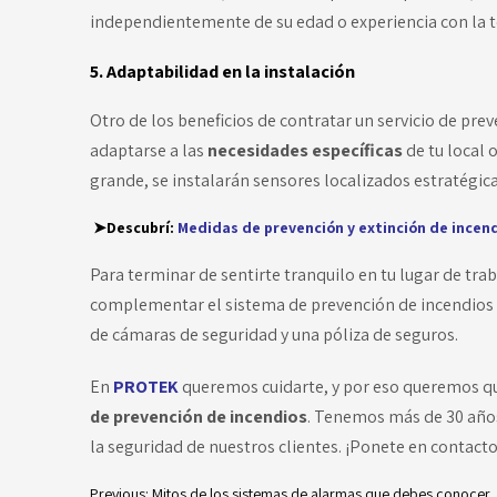
independientemente de su edad o experiencia con la t
5. Adaptabilidad en la instalación
Otro de los beneficios de contratar un servicio de pre
adaptarse a las
necesidades específicas
de tu local 
grande, se instalarán sensores localizados estratégic
➤Descubrí:
Medidas de prevención y extinción de incen
Para terminar de sentirte tranquilo en tu lugar de tr
complementar el sistema de prevención de incendios
de cámaras de seguridad y una póliza de seguros.
En
PROTEK
queremos cuidarte, y por eso queremos qu
de prevención de incendios
. Tenemos más de 30 años
la seguridad de nuestros clientes. ¡Ponete en contact
Previous:
Mitos de los sistemas de alarmas que debes conocer