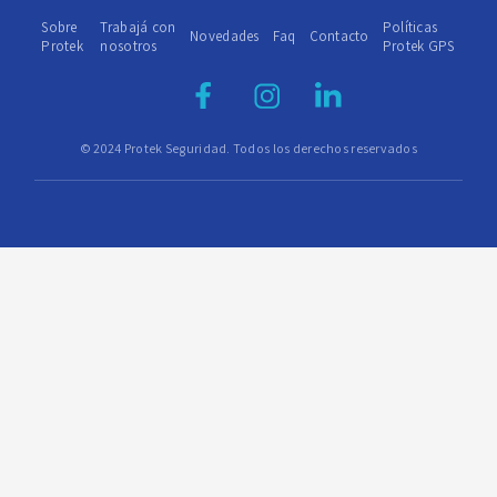
Sobre
Trabajá con
Políticas
Novedades
Faq
Contacto
Protek
nosotros
Protek GPS
© 2024 Protek Seguridad. Todos los derechos reservados