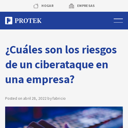
Skip
HOGAR
EMPRESAS
to
content
Sistema de alarmas
¿Cuáles son los riesgos
Sistema de cámaras
de un ciberataque en
Rastreo vehicular GPS
una empresa?
Protek Personas
Corredora de seguros
Posted on
abril 28, 2022
by
fabricio
Sobre Protek
Trabaja con nosotros