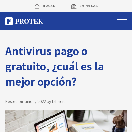
Skip
HOGAR
EMPRESAS
to
content
Sistema de alarmas
Antivirus pago o
Sistema de cámaras
gratuito, ¿cuál es la
Rastreo vehicular GPS
mejor opción?
Protek Personas
Corredora de seguros
Posted on
junio 1, 2022
by
fabricio
Sobre Protek
Trabaja con nosotros