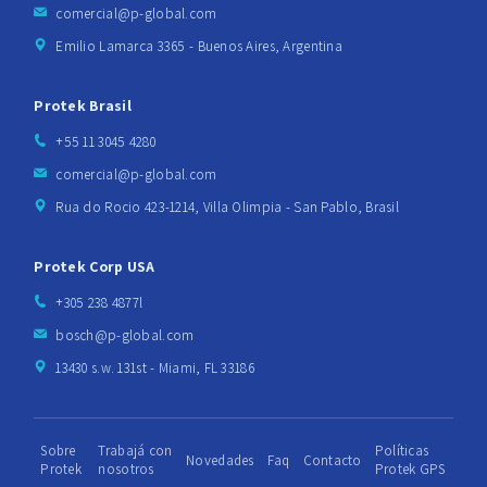
comercial@p-global.com
Emilio Lamarca 3365 - Buenos Aires, Argentina
Protek Brasil
+55 11 3045 4280
comercial@p-global.com
Rua do Rocio 423-1214, Villa Olimpia - San Pablo, Brasil
Protek Corp USA
+305 238 4877l
bosch@p-global.com
13430 s.w. 131st - Miami, FL 33186
Sobre
Trabajá con
Políticas
Novedades
Faq
Contacto
Protek
nosotros
Protek GPS