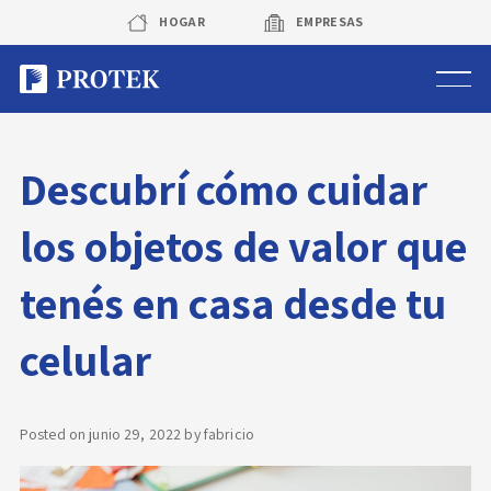
Skip
HOGAR
EMPRESAS
to
content
Sistema de alarmas
Descubrí cómo cuidar
Sistema de cámaras
los objetos de valor que
Rastreo vehicular GPS
tenés en casa desde tu
Protek Personas
celular
Corredora de seguros
Posted on
junio 29, 2022
by
fabricio
Sobre Protek
Trabaja con nosotros