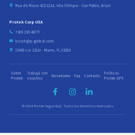
Rua do Rocio 423-1214, Villa Olimpia - San Pablo, Brasil
Protek Corp USA
+305 238 4877l
bosch@p-global.com
13430 s.w. 131st - Miami, FL 33186
Sobre
Trabajá con
Políticas
Novedades
Faq
Contacto
Protek
nosotros
Protek GPS
© 2024 Protek Seguridad. Todos los derechos reservados