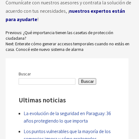
Comunícate con nuestros asesores y contrata la solución de
acuerdo con tus necesidades, ¡
nuestros expertos están
para ayudarte
!
Previous:
¿Qué importancia tienen las casetas de protección
ciudadana?
Navegación
Next:
Enterate cómo generar accesos temporales cuando no estás en
casa. Conocé este nuevo sistema de alarma
de
entradas
Buscar
Buscar
Ultimas noticias
La evolución de la seguridad en Paraguay: 36
años protegiendo lo que importa
Los puntos vulnerables que la mayoría de los
comercios ignora y cómo protegerlos