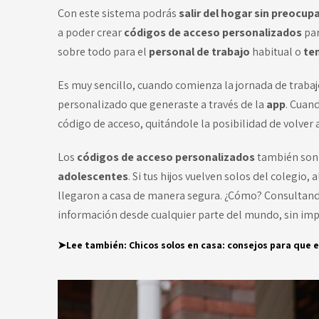
Con este sistema podrás
salir del hogar sin preocup
a poder crear
códigos de acceso personalizados
par
sobre todo para el
personal de trabajo
habitual o
te
Es muy sencillo, cuando comienza la jornada de trabaj
personalizado que generaste a través de la
app
. Cuand
código de acceso, quitándole la posibilidad de volver a
Los
códigos de acceso personalizados
también son 
adolescentes
. Si tus hijos vuelven solos del colegio
llegaron a casa de manera segura. ¿Cómo? Consultan
información desde cualquier parte del mundo, sin import
➤Lee también:
Chicos solos en casa: consejos para que