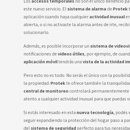
Los
accesos temporales
no son el único beneficio pa
este nuevo servicio. El
sistema de alarma
de
Protek
aplicación cuando haya cualquier
actividad inusual
en
abierta, o si no activaste la alarma antes de irte, reci
solucionarlo.
Además, es posible incorporar un
sistema de videovi
notificaciones de
videos útiles
, por ejemplo, de cuand
aplicación móvil
tendrás una
vista de la actividad 
Pero esto no es todo. No serás el único con la posibili
la propiedad.
Protek
te ofrece también la tranquilida
central de monitoreo
controlará permanentemente e
atento a cualquier actividad inusual para que puedas vi
Si estás interesado en esta
nueva tecnología
, podés
seguir expandiendo la protección del hogar paso a paso
del
sistema de seguridad
perfecto para tus necesida