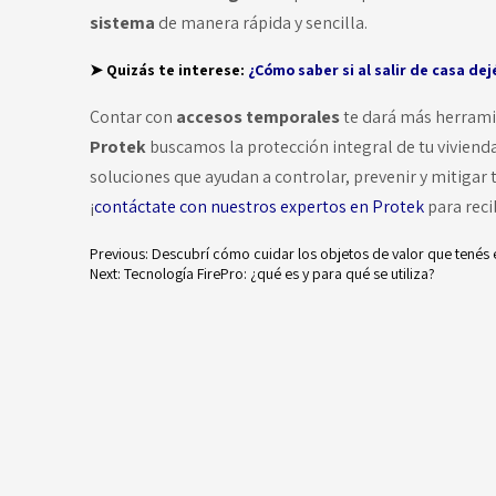
sistema
de manera rápida y sencilla.
➤ Quizás te interese:
¿Cómo saber si al salir de casa dej
Contar con
accesos temporales
te dará más herramie
Protek
buscamos la protección integral de tu vivienda
soluciones que ayudan a controlar, prevenir y mitigar 
¡
contáctate con nuestros expertos en Protek
para reci
Previous:
Descubrí cómo cuidar los objetos de valor que tenés 
Next:
Tecnología FirePro: ¿qué es y para qué se utiliza?
Navegación
de
entradas