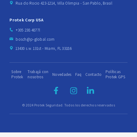
Rua do Rocio 423-1214, Villa Olimpia - San Pablo, Brasil
Protek Corp USA
+305 238 4877l
bosch@p-global.com
13430 s.w. 131st - Miami, FL 33186
Sobre
Trabajá con
Políticas
Novedades
Faq
Contacto
Protek
nosotros
Protek GPS
© 2024 Protek Seguridad. Todos los derechos reservados