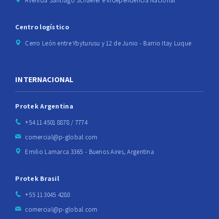
Avenida Santiago Schaerer e Independencia Nacional
Centro logístico
Cerro León entre Ybyturusu y 12 de Junio - Barrio Itay Luque
INTERNACIONAL
Protek Argentina
+54 11 4501 8878 / 7774
comercial@p-global.com
Emilio Lamarca 3365 - Buenos Aires, Argentina
Protek Brasil
+55 11 3045 4280
comercial@p-global.com