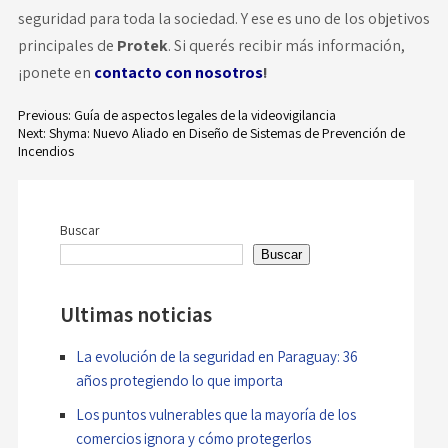
seguridad para toda la sociedad. Y ese es uno de los objetivos
principales de
Protek
. Si querés recibir más información,
¡ponete en
contacto con nosotros
!
Previous:
Guía de aspectos legales de la videovigilancia
Next:
Shyma: Nuevo Aliado en Diseño de Sistemas de Prevención de
Navegación
Incendios
de
entradas
Buscar
Buscar
Ultimas noticias
La evolución de la seguridad en Paraguay: 36
años protegiendo lo que importa
Los puntos vulnerables que la mayoría de los
comercios ignora y cómo protegerlos