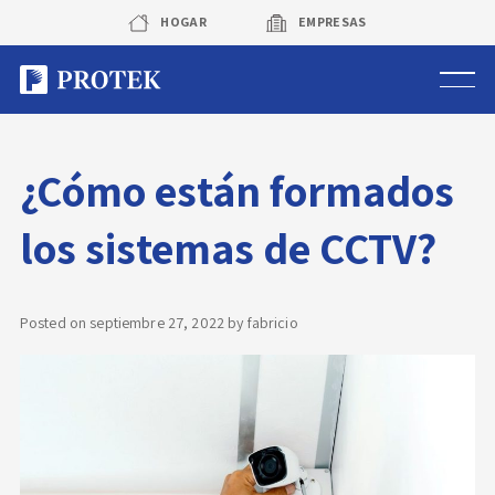
Skip
HOGAR
EMPRESAS
to
content
Sistema de alarmas
¿Cómo están formados
Sistema de cámaras
los sistemas de CCTV?
Rastreo vehicular GPS
Protek Personas
Posted on
septiembre 27, 2022
by
fabricio
Corredora de seguros
Sobre Protek
Trabaja con nosotros