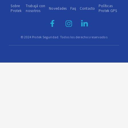
Sobre
Trabajá con
Políticas
Novedades
Faq
Contacto
Protek
nosotros
Protek GPS
© 2024 Protek Seguridad. Todos los derechos reservados