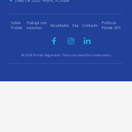
13430 s.w. 131st - Miami, FL 33186
Sobre
Trabajá con
Políticas
Novedades
Faq
Contacto
Protek
nosotros
Protek GPS
© 2024 Protek Seguridad. Todos los derechos reservados