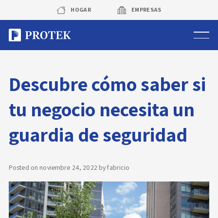
Skip
HOGAR
EMPRESAS
to
content
Sistema de alarmas
Descubre cómo saber si
Sistema de cámaras
tu negocio necesita un
Rastreo vehicular GPS
guardia de seguridad
Protek Personas
Corredora de seguros
Posted on
noviembre 24, 2022
by
fabricio
Sobre Protek
Trabaja con nosotros