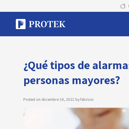
Skip
to
content
¿Qué tipos de alarmas
personas mayores?
Posted on
diciembre 16, 2022
by
fabricio