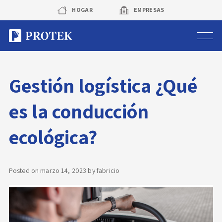
Skip
HOGAR
EMPRESAS
to
content
Sistema de alarmas
Gestión logística ¿Qué
Sistema de cámaras
es la conducción
Rastreo vehicular GPS
ecológica?
Protek Personas
Corredora de seguros
Posted on
marzo 14, 2023
by
fabricio
Sobre Protek
Trabaja con nosotros