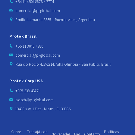
+54 11 4501 8878 / 7774
comercial@p-global.com
Emilio Lamarca 3365 - Buenos Aires, Argentina
Protek Brasil
+55 11 3045 4280
comercial@p-global.com
Rua do Rocio 423-1214, Villa Olimpia - San Pablo, Brasil
Protek Corp USA
+305 238 4877l
bosch@p-global.com
13430 s.w. 131st - Miami, FL 33186
Sobre
Trabajá con
Políticas
Novedades
Faq
Contacto