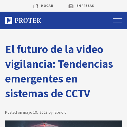
Skip
HOGAR
EMPRESAS
to
content
Sistema de alarmas
El futuro de la video
Sistema de cámaras
vigilancia: Tendencias
Rastreo vehicular GPS
emergentes en
Protek Personas
sistemas de CCTV
Corredora de seguros
Posted on
mayo 10, 2023
by
fabricio
Sobre Protek
Trabaja con nosotros