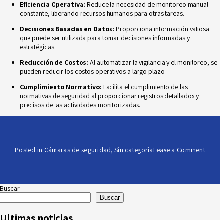
Eficiencia Operativa:
Reduce la necesidad de monitoreo manual
constante, liberando
recursos humanos para otras tareas.
Decisiones Basadas en Datos:
Proporciona información valiosa
que puede ser
utilizada para tomar decisiones informadas y
estratégicas.
Reducción de Costos:
Al automatizar la vigilancia y el monitoreo, se
pueden reducir
los costos operativos a largo plazo.
Cumplimiento Normativo:
Facilita el cumplimiento de las
normativas de seguridad al
proporcionar registros detallados y
precisos de las actividades monitorizadas.
on
Posted in
Cámaras de seguridad
,
Sin categoría
Leave a Comment
Analí
de
Vide
Tran
Buscar
la
Buscar
Segu
en
Ultimas noticias
Tiem