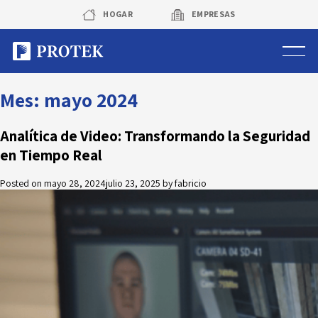
Skip
HOGAR
EMPRESAS
to
content
Sistema de alarmas
Mes:
mayo 2024
Sistema de cámaras
Analítica de Video: Transformando la Seguridad
en Tiempo Real
Rastreo vehicular GPS
Posted on
mayo 28, 2024
julio 23, 2025
by
fabricio
Protek Personas
Corredora de seguros
Sobre Protek
Trabaja con nosotros