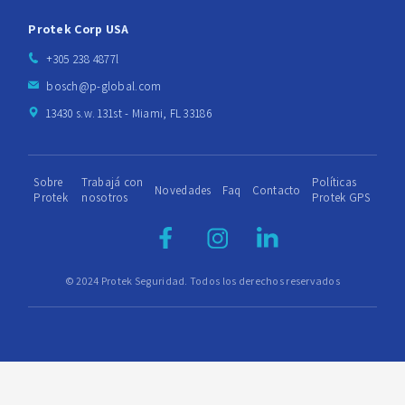
Protek Corp USA
+305 238 4877l
bosch@p-global.com
13430 s.w. 131st - Miami, FL 33186
Sobre
Trabajá con
Políticas
Novedades
Faq
Contacto
Protek
nosotros
Protek GPS
© 2024 Protek Seguridad. Todos los derechos reservados