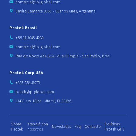
comercial@p-global.com
Emilio Lamarca 3365 - Buenos Aires, Argentina
Protek Brasil
+55 11 3045 4280
comercial@p-global.com
Rua do Rocio 423-1214, Villa Olimpia - San Pablo, Brasil
Protek Corp USA
+305 238 4877l
bosch@p-global.com
13430 s.w. 131st - Miami, FL 33186
Sobre
Trabajá con
Políticas
Novedades
Faq
Contacto
Protek
nosotros
Protek GPS