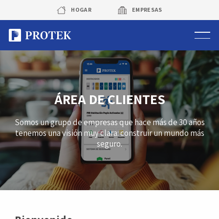
Skip
HOGAR
EMPRESAS
to
content
Sistema de alarmas
Sistema de cámaras
ÁREA DE CLIENTES
Rastreo vehicular GPS
Somos un grupo de empresas que hace más de 30 años
tenemos una visión muy clara: construir un mundo más
Protek Personas
seguro.
Corredora de seguros
Sobre Protek
Trabaja con nosotros