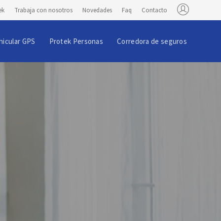
ek
Trabaja con nosotros
Novedades
Faq
Contacto
hicular GPS
Protek Personas
Corredora de seguros