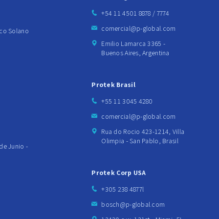
+54 11 4501 8878 / 7774
comercial@p-global.com
sco Solano
Emilio Lamarca 3365 -
Buenos Aires, Argentina
Protek Brasil
+55 11 3045 4280
comercial@p-global.com
Rua do Rocio 423-1214, Villa
Olimpia - San Pablo, Brasil
de Junio -
Protek Corp USA
+305 238 4877l
bosch@p-global.com