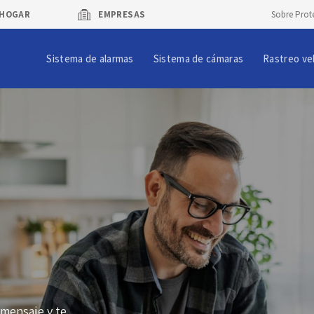
HOGAR
EMPRESAS
Sobre Prot
Sistema de alarmas
Sistema de cámaras
Rastreo ve
 mensaje y te