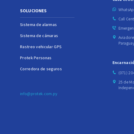
WhatsAp
SOLUCIONES
Call Cen
Sistema de alarmas
Emergenc
Sistema de cámaras
Aviadore
Paragua
Rastreo vehicular GPS
Protek Personas
Encarnaci
Corredora de seguros
(071) 20
25 de Ma
Independ
info@protek.com.py