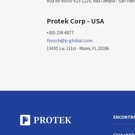
Rua do Rocio 423-1214, Villa Olimpia - San Pabl
Protek Corp - USA
+305 238 4877
lbosch@p-global.com
13430 s.w. 131st - Miami, FL 33186
ENCONTR
Casa centr