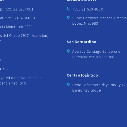
p: +595 21 6204001
+595 21 620 4000
ter: +595 21 6204000
Super Carretera Mariscal Franci
López Nro. 980
ia Monitoreo: *991
s del Chaco 2917 - Asunción,
y
San Bernardino
Avenida Santiago Schaerer e
Independencia Nacional
ón
4 222
Centro logístico
yo e/Lomas Valentinas e
encia Nro. 646
Cerro León entre Ybyturusu y 12 
Barrio Itay Luque