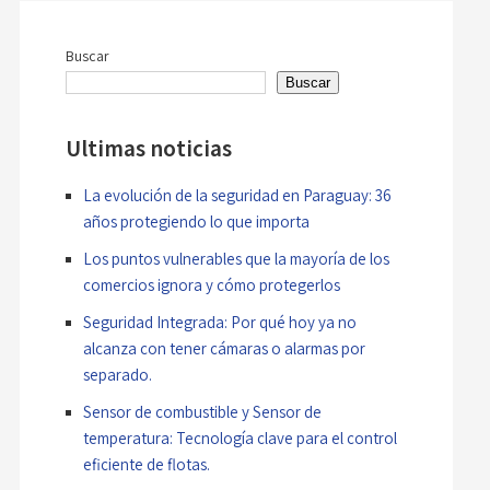
entradas
Novedades
Buscar
Buscar
Faq
Ultimas noticias
Contacto
La evolución de la seguridad en Paraguay: 36
Área de clientes
años protegiendo lo que importa
Los puntos vulnerables que la mayoría de los
comercios ignora y cómo protegerlos
Seguridad Integrada: Por qué hoy ya no
alcanza con tener cámaras o alarmas por
separado.
Sensor de combustible y Sensor de
temperatura: Tecnología clave para el control
eficiente de flotas.