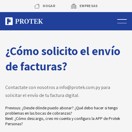
Skip
HOGAR
EMPRESAS
to
content
Sistema de alarmas
¿Cómo solicito el envío
Sistema de cámaras
de facturas?
Rastreo vehicular GPS
Protek Personas
Contactate con nosotros a
info@protek.com.py
para
solicitar el envío de tu factura digital.
Corredora de seguros
Previous:
¿Desde dónde puedo abonar? ¿Qué debo hacer si tengo
problemas en las bocas de cobranzas?
Sobre Protek
Navegación
Next:
¿Cómo descargo, creo mi cuenta y configuro la APP de Protek
Personas?
de
Trabaja con nosotros