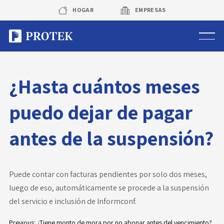
Skip
HOGAR
EMPRESAS
to
content
Sistema de alarmas
¿Hasta cuántos meses
Sistema de cámaras
puedo dejar de pagar
Rastreo vehicular GPS
antes de la suspensión?
Protek Personas
Corredora de seguros
Puede contar con facturas pendientes por solo dos meses,
luego de eso, automáticamente se procede a la suspensión
Sobre Protek
del servicio e inclusión de Informconf.
Previous:
¿Tiene monto de mora por no abonar antes del vencimiento?
Trabaja con nosotros