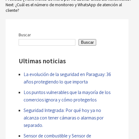
Next:
¿Cuál es el número de monitoreo y WhatsApp de atención al
Navegación
cliente?
Novedades
de
Faq
entradas
Buscar
Buscar
Contacto
Ultimas noticias
Área de clientes
La evolución de la seguridad en Paraguay: 36
años protegiendo lo que importa
Los puntos vulnerables que la mayoría de los
comercios ignora y cómo protegerlos
Seguridad Integrada: Por qué hoy ya no
alcanza con tener cámaras o alarmas por
separado.
Sensor de combustible y Sensor de