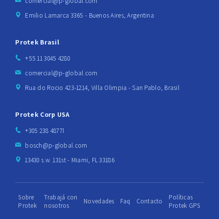
comercial@p-global.com
Emilio Lamarca 3365 - Buenos Aires, Argentina
Protek Brasil
+55 11 3045 4280
comercial@p-global.com
Rua do Rocio 423-1214, Villa Olimpia - San Pablo, Brasil
Protek Corp USA
+305 238 4877l
bosch@p-global.com
13430 s.w. 131st - Miami, FL 33186
Sobre
Trabajá con
Políticas
Novedades
Faq
Contacto
Protek
nosotros
Protek GPS