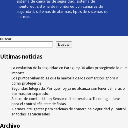
sistema de camaras de seguridad
,
sistema de
monitoreo
,
sistema de monitoreo con cámaras de
seguridad
,
sistemas de alarmas
,
tipos de sistemas de
alarmas
Buscar
Buscar
Ultimas noticias
La evolución de la seguridad en Paraguay: 36 años protegiendo lo que
importa
Los puntos vulnerables que la mayoría de los comercios ignora y
cómo protegerlos
Seguridad Integrada: Por qué hoy ya no alcanza con tener cámaras o
alarmas por separado.
Sensor de combustible y Sensor de temperatura: Tecnología clave
para el control eficiente de flotas.
Alarmas Inteligentes para cadenas de comercios: Seguridad y Control
en todas las Sucursales
Archivo