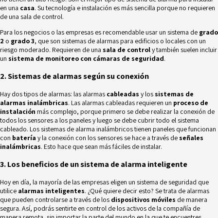
en una
casa
. Su tecnología e instalación es más sencilla porque no requieren
de una sala de control.
Para los negocios o las empresas es recomendable usar un sistema de
grado
2
o
grado 3
, que son sistemas de alarmas para edificios o locales con un
riesgo moderado. Requieren de una
sala de control
y también suelen incluir
un
sistema de monitoreo con cámaras de seguridad
.
2. Sistemas de alarmas según su conexión
Hay dos tipos de alarmas: las alarmas
cableadas
y los
sistemas de
alarmas inalámbricas
. Las alarmas cableadas requieren un
proceso de
instalación
más complejo, porque primero se debe realizar la conexión de
todos los sensores a los paneles y luego se debe cubrir todo el sistema
cableado. Los sistemas de alarma inalámbricos tienen paneles que funcionan
con
batería
y la conexión con los sensores se hace a través de
señales
inalámbricas
. Esto hace que sean más fáciles de instalar.
3. Los beneficios de un sistema de alarma inteligente
Hoy en día, la mayoría de las empresas eligen un sistema de seguridad que
utilice
alarmas inteligentes
. ¿Qué quiere decir esto? Se trata de alarmas
que pueden controlarse a través de los
dispositivos móviles
de manera
segura. Así, podrás sentirte en control de los activos de la compañía de
manera remota, sin importar la parte del mundo en la que te encuentres.