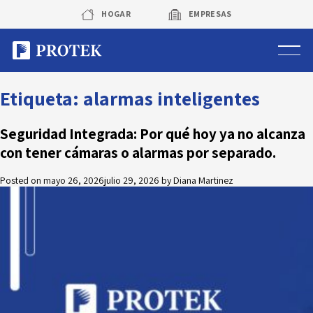
Skip
HOGAR
EMPRESAS
to
content
Sistema de alarmas
Etiqueta:
alarmas inteligentes
Sistema de cámaras
Seguridad Integrada: Por qué hoy ya no alcanza
con tener cámaras o alarmas por separado.
Rastreo vehicular GPS
Posted on
mayo 26, 2026
julio 29, 2026
by
Diana Martinez
Protek Personas
Corredora de seguros
Sobre Protek
Trabaja con nosotros