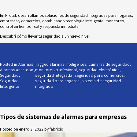
En Protek desarrollamos soluciones de seguridad integradas para hogares,
empresas y comercios, combinando tecnología inteligente, monitoreo,
control en tiempo real y respuesta inmediata.
Descubrí cómo llevar tu seguridad a un nuevo nivel.
Posted in
Alarmas
,
Tagged
alarmas inteligentes
,
camaras de seguridad
,
Alarmas antirrobo
,
monitoreo profesional
,
seguridad electrónica
,
Seguridad
,
seguridad integrada
,
seguridad para comercios
,
Seguridad
seguridad para hogares
,
sistema de seguridad
Inteligente
integrado
Tipos de sistemas de alarmas para empresas
Posted on
enero 3, 2022
by
fabricio