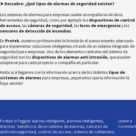
➤ Descubre:
¿Qué tipos de alarmas de seguridad existen?
Los sistemas de alarmas para empresas suelen acompañarse de otras
herramientas de seguridad, como por ejemplo los
dispositivos de control
de acceso
, las
cámaras de seguridad
, las
luces de emergencia
y los
sensores de detección de incendios
.
En
Protek
, nuestros profesionales te brindarán el asesoramiento adecuado
para implementar soluciones inteligentes a través de un
sistema integrado de
seguridad para empresas
. Uno de los elementos centrales del sistema de
seguridad son los
dispositivos de alarmas anti intrusión
, que pueden
adaptarse para cada proyecto o compañía en particular.
Hasta acá llegamos con la información acerca de los distintos
tipos de
sistemas de alarmas
para empresas, ¡esperamos que la información te
haya servido!
Posted in
Tagged
alarma inteligente
,
alarmas inteligentes
,
Leave a
Alarmas
beneficios de un sistema de alarmas
,
camaras de
Comment
antirrobo
seguridad
,
control de acceso
,
sistema de cableados
,