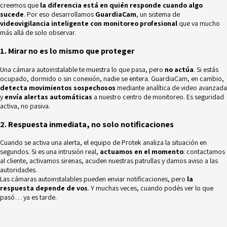
creemos que
la diferencia está en quién responde cuando algo
sucede
. Por eso desarrollamos
GuardiaCam
, un sistema de
videovigilancia inteligente con monitoreo profesional
que va mucho
más allá de solo observar.
1. Mirar no es lo mismo que proteger
Una cámara autoinstalable te muestra lo que pasa, pero
no actúa
. Si estás
ocupado, dormido o sin conexión, nadie se entera. GuardiaCam, en cambio,
detecta movimientos sospechosos
mediante analítica de video avanzada
y
envía alertas automáticas
a nuestro centro de monitoreo. Es seguridad
activa, no pasiva.
2. Respuesta inmediata, no solo notificaciones
Cuando se activa una alerta, el equipo de Protek analiza la situación en
segundos. Si es una intrusión real,
actuamos en el momento
: contactamos
al cliente, activamos sirenas, acuden nuestras patrullas y damos aviso a las
autoridades.
Las cámaras autoinstalables pueden enviar notificaciones, pero
la
respuesta depende de vos
. Y muchas veces, cuando podés ver lo que
pasó… ya es tarde.