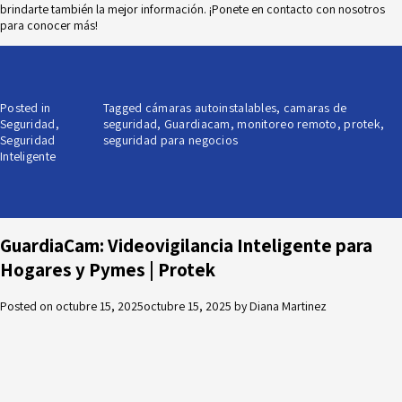
brindarte también la mejor información. ¡Ponete en contacto con nosotros
para conocer más!
Posted in
Tagged
cámaras autoinstalables
,
camaras de
Seguridad
,
seguridad
,
Guardiacam
,
monitoreo remoto
,
protek
,
Seguridad
seguridad para negocios
Inteligente
GuardiaCam: Videovigilancia Inteligente para
Hogares y Pymes | Protek
Posted on
octubre 15, 2025
octubre 15, 2025
by
Diana Martinez