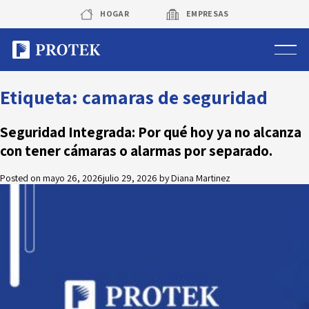
Skip
HOGAR
EMPRESAS
to
content
Sistema de alarmas
Etiqueta:
camaras de seguridad
Sistema de cámaras
Seguridad Integrada: Por qué hoy ya no alcanza
con tener cámaras o alarmas por separado.
Rastreo vehicular GPS
Posted on
mayo 26, 2026
julio 29, 2026
by
Diana Martinez
Protek Personas
Corredora de seguros
Sobre Protek
Trabaja con nosotros