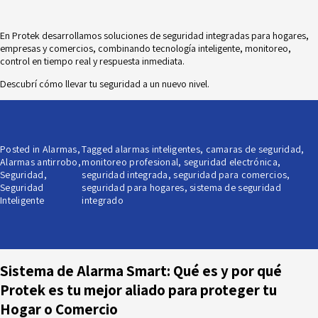
En Protek desarrollamos soluciones de seguridad integradas para hogares,
empresas y comercios, combinando tecnología inteligente, monitoreo,
control en tiempo real y respuesta inmediata.
Descubrí cómo llevar tu seguridad a un nuevo nivel.
Posted in
Alarmas
,
Tagged
alarmas inteligentes
,
camaras de seguridad
,
Alarmas antirrobo
,
monitoreo profesional
,
seguridad electrónica
,
Seguridad
,
seguridad integrada
,
seguridad para comercios
,
Seguridad
seguridad para hogares
,
sistema de seguridad
Inteligente
integrado
Sistema de Alarma Smart: Qué es y por qué
Protek es tu mejor aliado para proteger tu
Hogar o Comercio