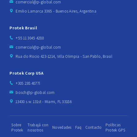
comercial@p-global.com
Emilio Lamarca 3365 - Buenos Aires, Argentina
Protek Brasil
+55 11 3045 4280
comercial@p-global.com
Rua do Rocio 423-1214, Villa Olimpia - San Pablo, Brasil
Protek Corp USA
+305 238 4877l
bosch@p-global.com
13430 s.w. 131st - Miami, FL 33186
Sobre
Trabajá con
Políticas
Novedades
Faq
Contacto
Protek
nosotros
Protek GPS