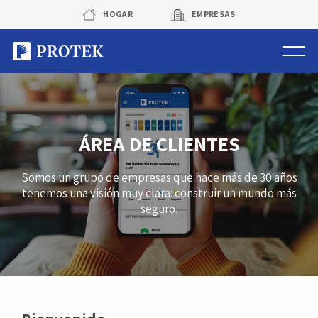
Skip
HOGAR
EMPRESAS
to
content
Sistema de alarmas
Sistema de cámaras
ÁREA DE CLIENTES
Rastreo vehicular GPS
Somos un grupo de empresas que hace más de 30 años
tenemos una visión muy clara: construir un mundo más
Protek Personas
seguro.
Corredora de seguros
Sobre Protek
Trabaja con nosotros