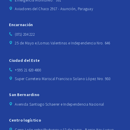
Emergencia Monitoreo: *991
Aviadores del Chaco 2917 - Asunción, Paraguay
Encarnación
(071) 204 222
25 de Mayo e/Lomas Valentinas e Independencia Nro. 646
Ciudad del Este
+595 21 620 4000
Super Carretera Mariscal Francisco Solano López Nro. 980
San Bernardino
Avenida Santiago Schaerer e Independencia Nacional
Centro logístico
Cerro León entre Ybyturusu y 12 de Junio - Barrio Itay Luque