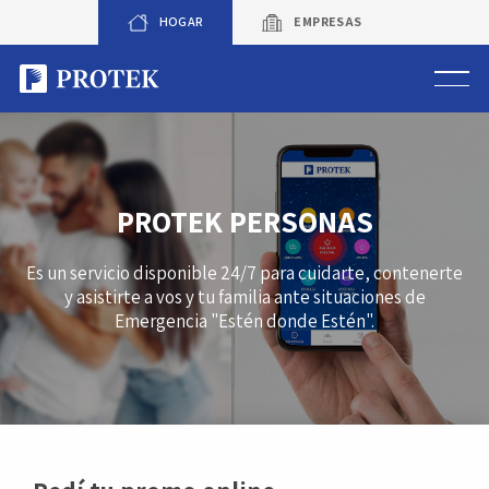
Skip
HOGAR
EMPRESAS
to
content
Sistema de alarmas
Sistema de cámaras
PROTEK PERSONAS
Rastreo vehicular GPS
Es un servicio disponible 24/7 para cuidarte, contenerte
y asistirte a vos y tu familia ante situaciones de
Protek Personas
Emergencia "Estén donde Estén".
Corredora de seguros
Sobre Protek
Trabaja con nosotros