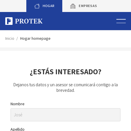
Skip
HOGAR
EMPRESAS
to
content
Sistema de alarmas
Inicio
Hogar homepage
Sistema de cámaras
¿ESTÁS INTERESADO?
Rastreo vehicular GPS
Dejanos tus datos y un asesor se comunicará contigo a la
Protek Personas
brevedad.
Corredora de seguros
Nombre
Sobre Protek
Apellido
Trabaja con nosotros