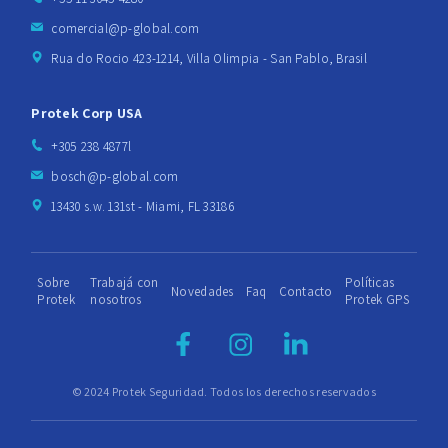
comercial@p-global.com
Rua do Rocio 423-1214, Villa Olimpia - San Pablo, Brasil
Protek Corp USA
+305 238 4877l
bosch@p-global.com
13430 s.w. 131st - Miami, FL 33186
Sobre
Trabajá con
Políticas
Novedades
Faq
Contacto
Protek
nosotros
Protek GPS
© 2024 Protek Seguridad. Todos los derechos reservados