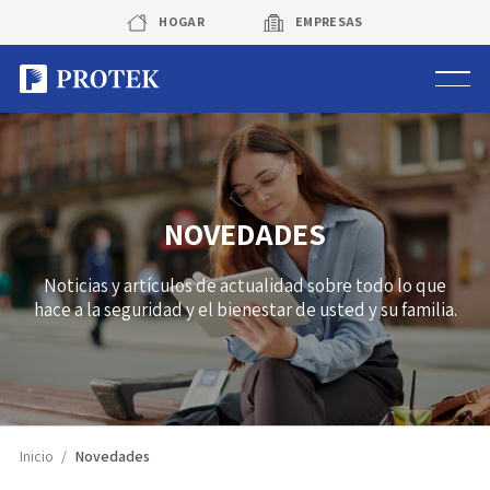
Skip
HOGAR
EMPRESAS
to
content
Sistema de alarmas
Sistema de cámaras
NOVEDADES
Rastreo vehicular GPS
Noticias y artículos de actualidad sobre todo lo que
hace a la seguridad y el bienestar de usted y su familia.
Protek Personas
Corredora de seguros
Sobre Protek
Inicio
Novedades
Trabaja con nosotros