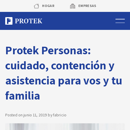
Skip
HOGAR
EMPRESAS
to
content
Sistema de alarmas
Protek Personas:
Sistema de cámaras
cuidado, contención y
Rastreo vehicular GPS
asistencia para vos y tu
Protek Personas
familia
Corredora de seguros
Posted on
junio 11, 2019
by
fabricio
Sobre Protek
Trabaja con nosotros