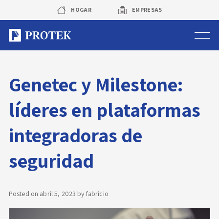
Skip
HOGAR
EMPRESAS
to
content
Sistema de alarmas
Genetec y Milestone:
Sistema de cámaras
líderes en plataformas
Rastreo vehicular GPS
integradoras de
Protek Personas
seguridad
Corredora de seguros
Posted on
abril 5, 2023
by
fabricio
Sobre Protek
Trabaja con nosotros