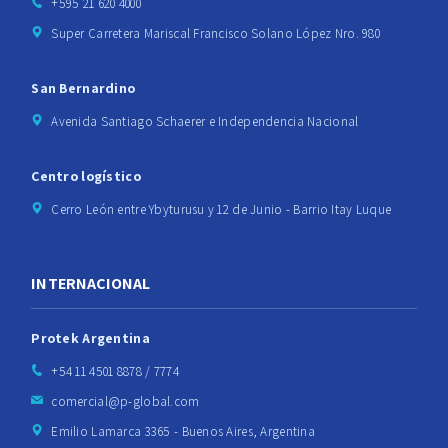
+595 21 620 4000
Super Carretera Mariscal Francisco Solano López Nro. 980
San Bernardino
Avenida Santiago Schaerer e Independencia Nacional
Centro logístico
Cerro León entre Ybyturusu y 12 de Junio - Barrio Itay Luque
INTERNACIONAL
Protek Argentina
+54 11 4501 8878 / 7774
comercial@p-global.com
Emilio Lamarca 3365 - Buenos Aires, Argentina