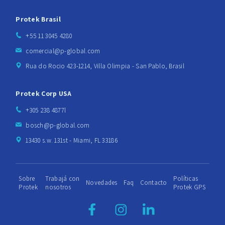
Protek Brasil
+55 11 3045 4280
comercial@p-global.com
Rua do Rocio 423-1214, Villa Olimpia - San Pablo, Brasil
Protek Corp USA
+305 238 4877l
bosch@p-global.com
13430 s.w. 131st - Miami, FL 33186
Sobre
Trabajá con
Políticas
Novedades
Faq
Contacto
Protek
nosotros
Protek GPS