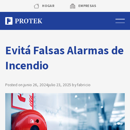
Skip
HOGAR
EMPRESAS
to
content
Sistema de alarmas
Evitá Falsas Alarmas de
Sistema de cámaras
Incendio
Rastreo vehicular GPS
Protek Personas
Posted on
junio 26, 2024
julio 23, 2025
by
fabricio
Corredora de seguros
Sobre Protek
Trabaja con nosotros