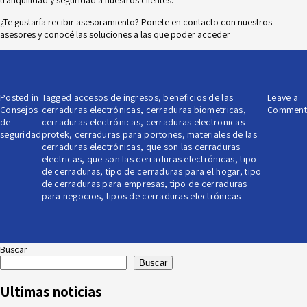
tranquilidad y seguridad a nuestros clientes.
¿Te gustaría recibir asesoramiento? Ponete en
contacto
con nuestros
asesores y conocé las soluciones a las que poder acceder
Posted in
Tagged
accesos de ingresos
,
beneficios de las
Leave a
Consejos
cerraduras electrónicas
,
cerraduras biometricas
,
Comment
de
cerraduras electrónicas
,
cerraduras electronicas
seguridad
protek
,
cerraduras para portones
,
materiales de las
cerraduras electrónicas
,
que son las cerraduras
electricas
,
que son las cerraduras electrónicas
,
tipo
de cerraduras
,
tipo de cerraduras para el hogar
,
tipo
de cerraduras para empresas
,
tipo de cerraduras
para negocios
,
tipos de cerraduras electrónicas
Buscar
Buscar
Ultimas noticias