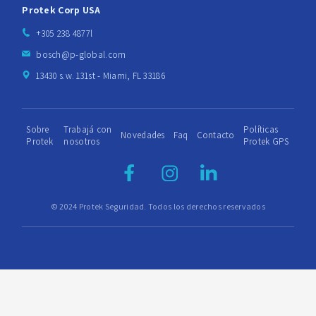
Protek Corp USA
+305 238 4877l
bosch@p-global.com
13430 s.w. 131st - Miami, FL 33186
Sobre
Trabajá con
Políticas
Novedades
Faq
Contacto
Protek
nosotros
Protek GPS
© 2024 Protek Seguridad. Todos los derechos reservados