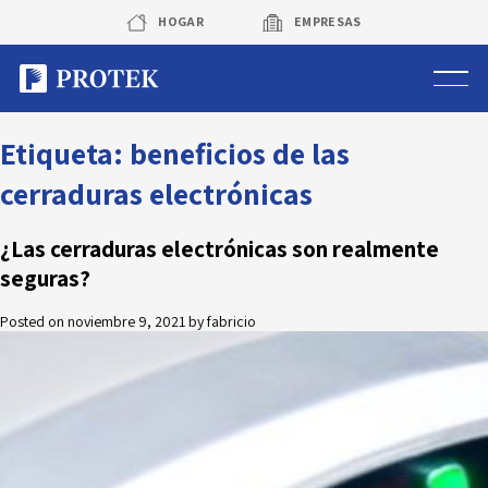
Skip
HOGAR
EMPRESAS
to
content
Sistema de alarmas
Etiqueta:
beneficios de las
cerraduras electrónicas
Sistema de cámaras
¿Las cerraduras electrónicas son realmente
Rastreo vehicular GPS
seguras?
Protek Personas
Posted on
noviembre 9, 2021
by
fabricio
Corredora de seguros
Sobre Protek
Trabaja con nosotros