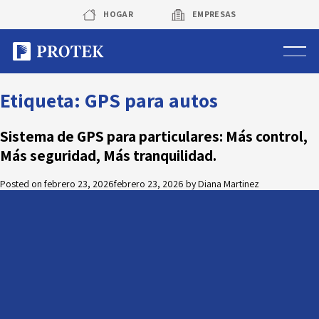
Skip
HOGAR
EMPRESAS
to
content
Sistema de alarmas
Etiqueta:
GPS para autos
Sistema de cámaras
Sistema de GPS para particulares: Más control,
Más seguridad, Más tranquilidad.
Rastreo vehicular GPS
Posted on
febrero 23, 2026
febrero 23, 2026
by
Diana Martinez
Protek Personas
Corredora de seguros
Sobre Protek
Trabaja con nosotros