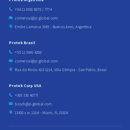
+54 11 4501 8878 / 7774
comercial@p-global.com
Emilio Lamarca 3365 - Buenos Aires, Argentina
Protek Brasil
+55 11 3045 4280
comercial@p-global.com
Rua do Rocio 423-1214, Villa Olimpia - San Pablo, Brasil
Protek Corp USA
+305 238 4877l
bosch@p-global.com
13430 s.w. 131st - Miami, FL 33186