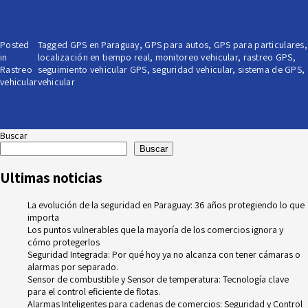
Posted
Tagged
GPS en Paraguay
,
GPS para autos
,
GPS para particulares
,
in
localización en tiempo real
,
monitoreo vehicular
,
rastreo GPS
,
Rastreo
seguimiento vehicular GPS
,
seguridad vehicular
,
sistema de GPS
,
vehicular
vehicular
Buscar
Buscar
Ultimas noticias
La evolución de la seguridad en Paraguay: 36 años protegiendo lo que
importa
Los puntos vulnerables que la mayoría de los comercios ignora y
cómo protegerlos
Seguridad Integrada: Por qué hoy ya no alcanza con tener cámaras o
alarmas por separado.
Sensor de combustible y Sensor de temperatura: Tecnología clave
para el control eficiente de flotas.
Alarmas Inteligentes para cadenas de comercios: Seguridad y Control