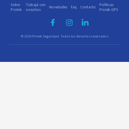
Sobre
Trabajá con
Políticas
Novedades
Faq
Contacto
Protek
nosotros
Protek GPS
© 2024 Protek Seguridad. Todos los derechos reservados