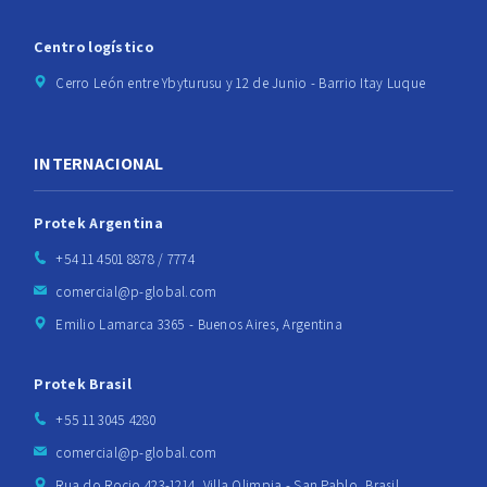
Centro logístico
Cerro León entre Ybyturusu y 12 de Junio - Barrio Itay Luque
INTERNACIONAL
Protek Argentina
+54 11 4501 8878 / 7774
comercial@p-global.com
Emilio Lamarca 3365 - Buenos Aires, Argentina
Protek Brasil
+55 11 3045 4280
comercial@p-global.com
Rua do Rocio 423-1214, Villa Olimpia - San Pablo, Brasil