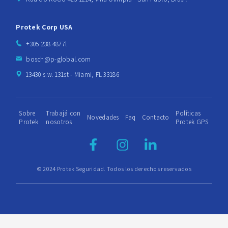
Protek Corp USA
+305 238 4877l
bosch@p-global.com
13430 s.w. 131st - Miami, FL 33186
Sobre
Trabajá con
Políticas
Novedades
Faq
Contacto
Protek
nosotros
Protek GPS
© 2024 Protek Seguridad. Todos los derechos reservados