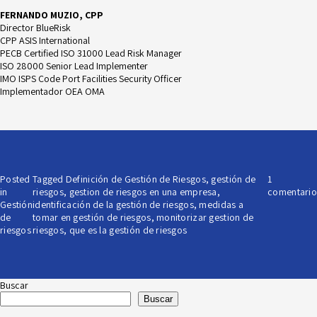
FERNANDO MUZIO, CPP
Director BlueRisk
CPP ASIS International
PECB Certified ISO 31000 Lead Risk Manager
ISO 28000 Senior Lead Implementer
IMO ISPS Code Port Facilities Security Officer
Implementador OEA OMA
Posted
Tagged
Definición de Gestión de Riesgos
,
gestión de
1
in
riesgos
,
gestion de riesgos en una empresa
,
comentario
Gestión
identificación de la gestión de riesgos
,
medidas a
de
tomar en gestión de riesgos
,
monitorizar gestion de
riesgos
riesgos
,
que es la gestión de riesgos
Buscar
Buscar