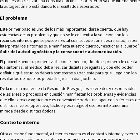
es necesario realizar una consulta con un asesor externo ya que internamente
la autogestión no está dando los resultados esperados.
El problema
Este primer paso es uno de los más importantes: darse cuenta, que hay
evidencias de un problema y que no se le encuentra la solución con los
recursos internos que se poseen. Es tal cual sucede con nuestra salud, saber
interpretar los síntomas que manifiesta nuestro cuerpo, “escuchar al cuerpo”.
Salir del autodiagnóstico y la consecuente automedicación.
El paciente tiene su primera visita con el médico, donde el primero le cuenta
los síntomas, el médico debe realizar distintas preguntas y con ello poder
definir a qué estudios deberá someterse su paciente para que luego con los
resultados de aquellos pueda llegar a un diagnóstico.
De la misma manera en la Gestión de Riesgos, los referentes y responsables
de las áreas o procesos en cuestión manifiestan los problemas y evidencias
que ellos observan; siempre es conveniente poder dialogar con referentes de
distintos niveles (operativo, táctico y estratégico) eso permite tener una
mirada desde distintas ópticas.
Contexto interno
Otra cuestión fundamental, a tener en cuenta es el contexto interno y externo
de la organización, esto se obtiene por medio de las tareas propias de la