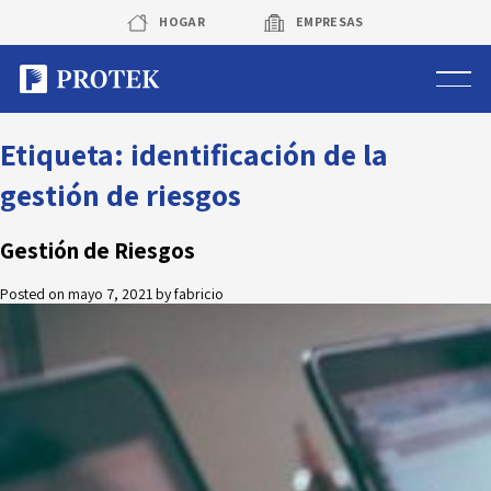
Skip
HOGAR
EMPRESAS
to
content
Sistema de alarmas
Etiqueta:
identificación de la
gestión de riesgos
Sistema de cámaras
Gestión de Riesgos
Rastreo vehicular GPS
Posted on
mayo 7, 2021
by
fabricio
Protek Personas
Corredora de seguros
Sobre Protek
Trabaja con nosotros