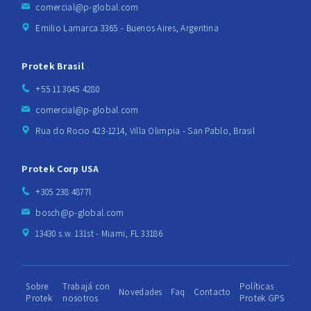
comercial@p-global.com
Emilio Lamarca 3365 - Buenos Aires, Argentina
Protek Brasil
+55 11 3045 4280
comercial@p-global.com
Rua do Rocio 423-1214, Villa Olimpia - San Pablo, Brasil
Protek Corp USA
+305 238 4877l
bosch@p-global.com
13430 s.w. 131st - Miami, FL 33186
Sobre
Trabajá con
Políticas
Novedades
Faq
Contacto
Protek
nosotros
Protek GPS