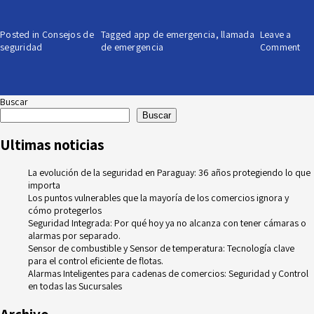
Posted in
Consejos de
Tagged
app de emergencia
,
llamada
Leave a
on
seguridad
de emergencia
Comment
¿C
ens
a
los
Buscar
niñ
Buscar
a
rea
Ultimas noticias
un
ll
La evolución de la seguridad en Paraguay: 36 años protegiendo lo que
de
importa
em
Los puntos vulnerables que la mayoría de los comercios ignora y
de
cómo protegerlos
un
Seguridad Integrada: Por qué hoy ya no alcanza con tener cámaras o
ap
alarmas por separado.
Sensor de combustible y Sensor de temperatura: Tecnología clave
para el control eficiente de flotas.
Alarmas Inteligentes para cadenas de comercios: Seguridad y Control
en todas las Sucursales