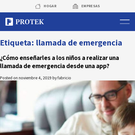
Skip
HOGAR
EMPRESAS
to
content
Sistema de alarmas
Etiqueta:
llamada de emergencia
Sistema de cámaras
¿Cómo enseñarles a los niños a realizar una
llamada de emergencia desde una app?
Rastreo vehicular GPS
Posted on
noviembre 4, 2019
by
fabricio
Protek Personas
Corredora de seguros
Sobre Protek
Trabaja con nosotros