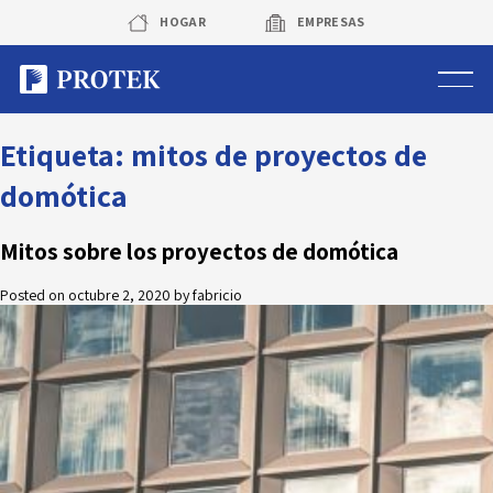
Skip
HOGAR
EMPRESAS
to
content
Sistema de alarmas
Etiqueta:
mitos de proyectos de
domótica
Sistema de cámaras
Mitos sobre los proyectos de domótica
Rastreo vehicular GPS
Posted on
octubre 2, 2020
by
fabricio
Protek Personas
Corredora de seguros
Sobre Protek
Trabaja con nosotros