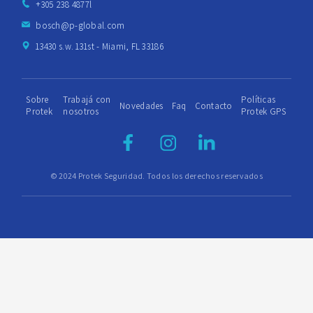
+305 238 4877l
bosch@p-global.com
13430 s.w. 131st - Miami, FL 33186
Sobre
Trabajá con
Políticas
Novedades
Faq
Contacto
Protek
nosotros
Protek GPS
© 2024 Protek Seguridad. Todos los derechos reservados