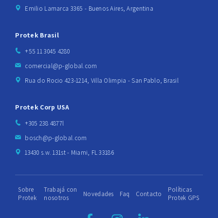
Emilio Lamarca 3365 - Buenos Aires, Argentina
Protek Brasil
+55 11 3045 4280
comercial@p-global.com
Rua do Rocio 423-1214, Villa Olimpia - San Pablo, Brasil
Protek Corp USA
+305 238 4877l
bosch@p-global.com
13430 s.w. 131st - Miami, FL 33186
Sobre
Trabajá con
Políticas
Novedades
Faq
Contacto
Protek
nosotros
Protek GPS