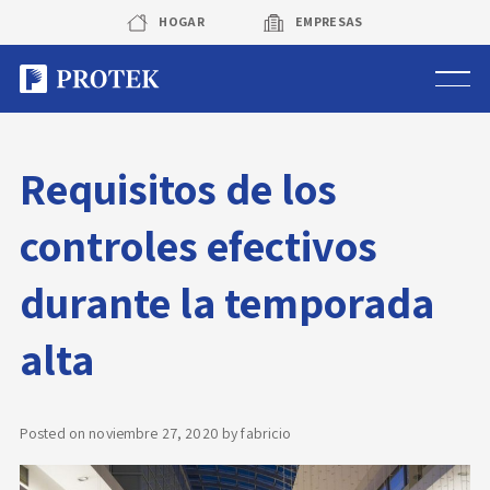
Skip
HOGAR
EMPRESAS
to
content
Sistema de alarmas
Requisitos de los
Sistema de cámaras
controles efectivos
Rastreo vehicular GPS
durante la temporada
Protek Personas
alta
Corredora de seguros
Posted on
noviembre 27, 2020
by
fabricio
Sobre Protek
Trabaja con nosotros