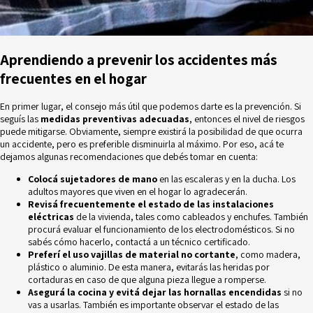
Aprendiendo a prevenir los accidentes más
frecuentes en el hogar
En primer lugar, el consejo más útil que podemos darte es la prevención. Si
seguís las
medidas preventivas adecuadas
, entonces el nivel de riesgos
puede mitigarse. Obviamente, siempre existirá la posibilidad de que ocurra
un accidente, pero es preferible disminuirla al máximo. Por eso, acá te
dejamos algunas recomendaciones que debés tomar en cuenta:
Colocá sujetadores de mano
en las escaleras y en la ducha. Los
adultos mayores que viven en el hogar lo agradecerán.
Revisá frecuentemente el estado de las instalaciones
eléctricas
de la vivienda, tales como cableados y enchufes. También
procurá evaluar el funcionamiento de los electrodomésticos. Si no
sabés cómo hacerlo, contactá a un técnico certificado.
Preferí el uso vajillas de material no cortante
, como madera,
plástico o aluminio. De esta manera, evitarás las heridas por
cortaduras en caso de que alguna pieza llegue a romperse.
Asegurá la cocina y evitá dejar las hornallas encendidas
si no
vas a usarlas. También es importante observar el estado de las