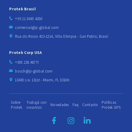
Protek Brasil
+55 11 3045 4280
comercial@p-global.com
Rua do Rocio 423-1214, Villa Olimpia - San Pablo, Brasil
Protek Corp USA
+305 238 4877l
bosch@p-global.com
13430 s.w. 131st - Miami, FL 33186
Sobre
Trabajá con
Políticas
Novedades
Faq
Contacto
Protek
nosotros
Protek GPS