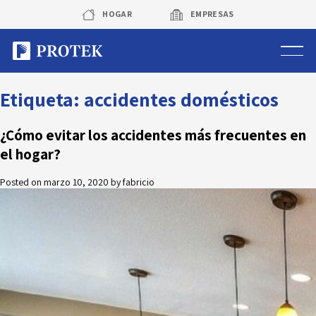
Skip
HOGAR
EMPRESAS
to
content
Sistema de alarmas
Etiqueta:
accidentes domésticos
Sistema de cámaras
¿Cómo evitar los accidentes más frecuentes en
el hogar?
Rastreo vehicular GPS
Posted on
marzo 10, 2020
by
fabricio
Protek Personas
Corredora de seguros
Sobre Protek
Trabaja con nosotros