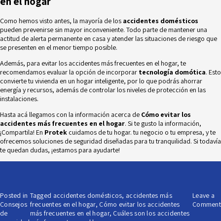
en el hogar
Como hemos visto antes, la mayoría de los
accidentes domésticos
pueden prevenirse sin mayor inconveniente. Todo parte de mantener una
actitud de alerta permanente en casa y atender las situaciones de riesgo que
se presenten en el menor tiempo posible.
Además, para evitar los accidentes más frecuentes en el hogar, te
recomendamos evaluar la opción de incorporar
tecnología domótica
. Esto
convierte tu vivienda en un hogar inteligente, por lo que podrás ahorrar
energía y recursos, además de controlar los niveles de protección en las
instalaciones.
Hasta acá llegamos con la información acerca de
Cómo evitar los
accidentes más frecuentes en el hogar
. Si te gusto la información,
¡Compartila! En
Protek
cuidamos de tu hogar. tu negocio o tu empresa, y te
ofrecemos soluciones de seguridad diseñadas para tu tranquilidad. Si todavía
te quedan dudas,
¡estamos para ayudarte!
Posted in
Tagged
accidentes domésticos
,
accidentes más
Leave a
Consejos
frecuentes en el hogar
,
Cómo evitar los accidentes
Comment
de
más frecuentes en el hogar
,
Cuáles son los accidentes