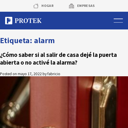
Skip
HOGAR
EMPRESAS
to
content
Sistema de alarmas
Etiqueta:
alarm
Sistema de cámaras
¿Cómo saber si al salir de casa dejé la puerta
abierta o no activé la alarma?
Rastreo vehicular GPS
Posted on
mayo 17, 2022
by
fabricio
Protek Personas
Corredora de seguros
Sobre Protek
Trabaja con nosotros