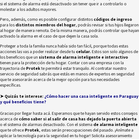
si el sistema de alarma está desactivado sin tener que ir a controlarlo o
molestar a los adultos mayores.
Pero, además, como es posible configurar distintos
códigos de ingreso
para los
distintos miembros del hogar
, podrás revisar si tus hijos llegaron
al hogar de manera remota. De la misma manera, podrás controlar que hayan
activado la alarma en el caso de que dejen la casa sola.
Proteger a toda la familia nunca había sido tan fácil, porque todas estas
acciones las vas a poder realizar desde tu
celular.
Estos son solo algunos de
los beneficios que un
sistema de alarma inteligente e interactivo
tienen para la protección de tu hogar. Contar con una empresa con la
trayectoria de
Protek
te permitirá estar tranquilo. Al contratar nuestro
servicio de seguridad sabrás que estás en manos de expertos en seguridad
que te asesorarán acerca de la mejor opción para tus necesidades
específicas.
➤ Quizás te interese:
¿Cómo hacer una casa inteligente en Paraguay
y qué beneficios tiene?
Gracias por llegar hasta acá. Esperamos que te hayan servido estos consejos
acerca de
c
ómo saber si al salir de casa
has dejado la puerta abierta
o el sistema de alarmas desactivado. Con el sistema
de alarma inteligente
que te ofrece
Protek
, estas serán preocupaciones del pasado
. ¡Anímate a
aplicar la tecnología para la seguridad en tu hogar! Solicita asesoramiento