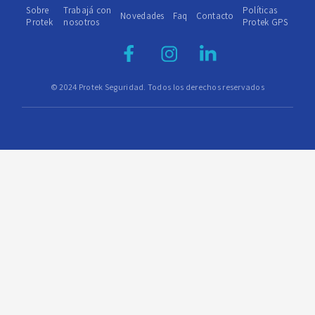
Sobre
Trabajá con
Políticas
Novedades
Faq
Contacto
Protek
nosotros
Protek GPS
© 2024 Protek Seguridad. Todos los derechos reservados