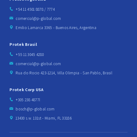
+54 11 4501 8878 / 7774
comercial@p-global.com
Emilio Lamarca 3365 - Buenos Aires, Argentina
Protek Brasil
+55 11 3045 4280
comercial@p-global.com
Rua do Rocio 423-1214, Villa Olimpia - San Pablo, Brasil
Protek Corp USA
+305 238 4877l
bosch@p-global.com
13430 s.w. 131st - Miami, FL 33186