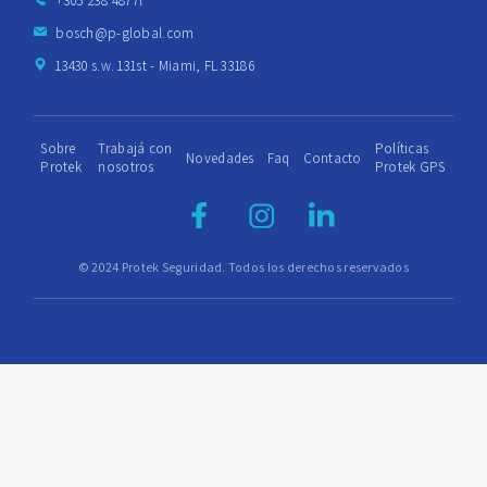
+305 238 4877l
bosch@p-global.com
13430 s.w. 131st - Miami, FL 33186
Sobre
Trabajá con
Políticas
Novedades
Faq
Contacto
Protek
nosotros
Protek GPS
© 2024 Protek Seguridad. Todos los derechos reservados