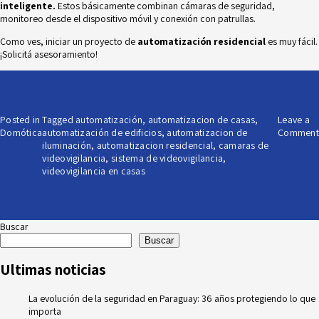
inteligente.
Estos básicamente combinan
cámaras de seguridad
,
monitoreo desde el dispositivo móvil y conexión con patrullas.
Como ves, iniciar un proyecto de
automatización residencial
es muy fácil.
¡Solicitá asesoramiento!
Posted in
Tagged
automatización
,
automatizacion de casas
,
Leave a
Domótica
automatización de edificios
,
automatizacion de
Comment
iluminación
,
automatizacion residencial
,
camaras de
videovigilancia
,
sistema de videovigilancia
,
videovigilancia en casas
Buscar
Buscar
Ultimas noticias
La evolución de la seguridad en Paraguay: 36 años protegiendo lo que
importa