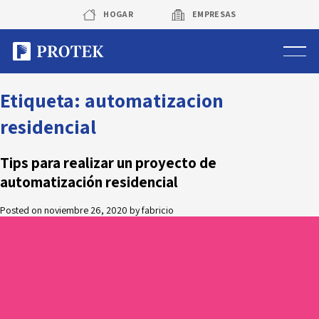
Skip
HOGAR
EMPRESAS
to
content
Sistema de alarmas
Etiqueta:
automatizacion
residencial
Sistema de cámaras
Tips para realizar un proyecto de
Rastreo vehicular GPS
automatización residencial
Protek Personas
Posted on
noviembre 26, 2020
by
fabricio
Corredora de seguros
Sobre Protek
Trabaja con nosotros