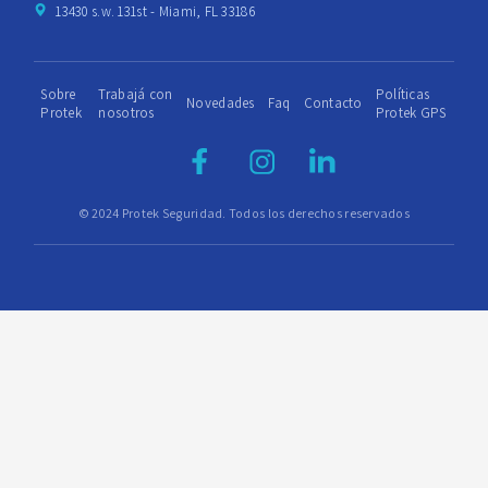
13430 s.w. 131st - Miami, FL 33186
Sobre
Trabajá con
Políticas
Novedades
Faq
Contacto
Protek
nosotros
Protek GPS
© 2024 Protek Seguridad. Todos los derechos reservados