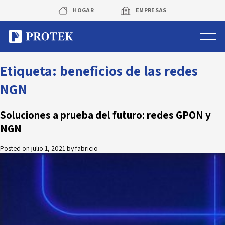
Skip
HOGAR
EMPRESAS
to
content
Sistema de alarmas
Etiqueta:
beneficios de las redes
NGN
Sistema de cámaras
Soluciones a prueba del futuro: redes GPON y
Rastreo vehicular GPS
NGN
Protek Personas
Posted on
julio 1, 2021
by
fabricio
Corredora de seguros
Sobre Protek
Trabaja con nosotros