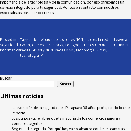
importancia de la tecnología y de la comunicación, por eso ofrecemos un
servicio integrado para tu seguridad. Ponete en
contacto
con nuestros
especialistas para conocer más.
Posted in
Tagged
beneficios de las redes NGN
,
que es la red
Leave a
Seguridad
Gpon
,
que es la red NGN
,
red gpon
,
redes GPON
,
Comment
informática
redes GPON y NGN
,
redes NGN
,
tecnología GPON
,
tecnología IP
Buscar
Buscar
Ultimas noticias
La evolución de la seguridad en Paraguay: 36 años protegiendo lo que
importa
Los puntos vulnerables que la mayoría de los comercios ignora y
cómo protegerlos
Seguridad Integrada: Por qué hoy ya no alcanza con tener cámaras o