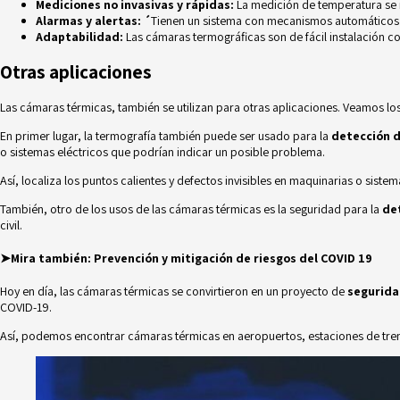
Mediciones no invasivas y rápidas:
La medición de temperatura se 
Alarmas y alertas: ´
Tienen un sistema con mecanismos automáticos 
Adaptabilidad:
Las cámaras termográficas son de fácil instalación c
Otras aplicaciones
Las cámaras térmicas, también se utilizan para otras aplicaciones. Veamos los
En primer lugar, la termografía también puede ser usado para la
detección d
o sistemas eléctricos que podrían indicar un posible problema.
Así, localiza los puntos calientes y defectos invisibles en maquinarias o sist
También, otro de los usos de las cámaras térmicas es la seguridad para la
de
civil.
➤Mira también:
Prevención y mitigación de riesgos del COVID 19
Hoy en día, las cámaras térmicas se convirtieron en un proyecto de
segurid
COVID-19.
Así, podemos encontrar cámaras térmicas en aeropuertos, estaciones de trene